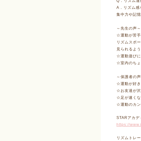
Q．リズム運
A．リズム
集中力や記憶
～先生の声～
☆運動が苦手
リズムスポー
見られるよう
☆運動遊び
☆室内のちょ
～保護者の声
☆運動が好き
☆お友達が沢
☆足が速くな
☆運動のカン
STARアカデ
https://www
リズムトレー