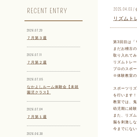
RECENT ENTRY
2025.04.0
リズムト
2026.07.20
７月第３週
第3回目は「
まだお稽古の
2026.07.11
取り入れてみ
リズムトレー
７月第２週
プロのスポー
※体験教室の
2026.07.05
なかよしルーム体験会【未就
スポーツリ
園児クラス】
を行います！
教室では、鬼
幼児期に経験
2026.07.04
また、リズム
７月第１週
脳を刺激しな
今までにない
2026.06.30