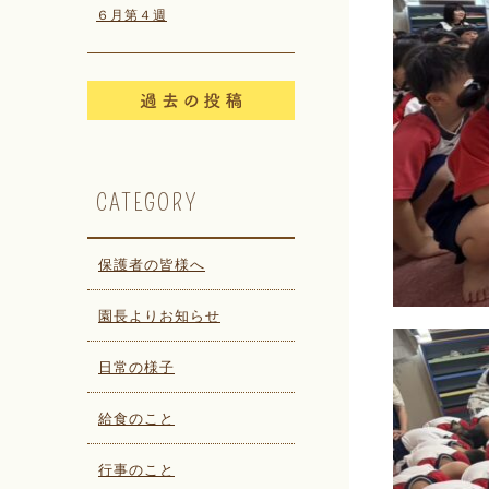
６月第４週
CATEGORY
保護者の皆様へ
園長よりお知らせ
日常の様子
給食のこと
行事のこと