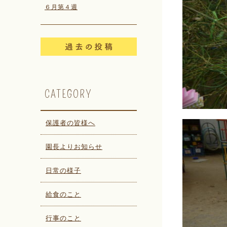
６月第４週
CATEGORY
保護者の皆様へ
園長よりお知らせ
日常の様子
給食のこと
行事のこと