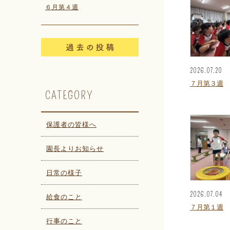
６月第４週
2026.07.20
７月第３週
CATEGORY
保護者の皆様へ
園長よりお知らせ
日常の様子
2026.07.04
給食のこと
７月第１週
行事のこと