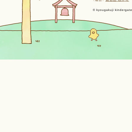
© kyougakuji kindergaten