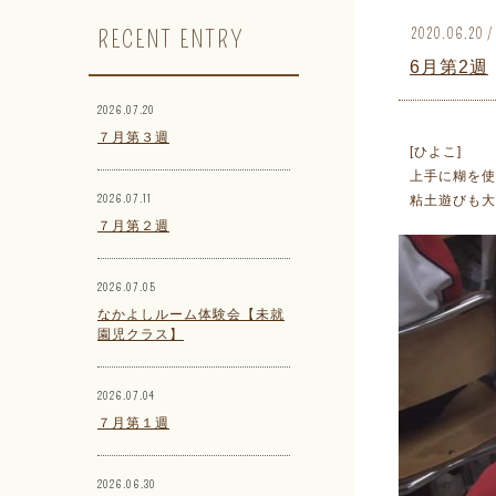
RECENT ENTRY
2020.06.2
6月第2週
2026.07.20
７月第３週
[ひよこ]
上手に糊を使
2026.07.11
粘土遊びも大
７月第２週
2026.07.05
なかよしルーム体験会【未就
園児クラス】
2026.07.04
７月第１週
2026.06.30