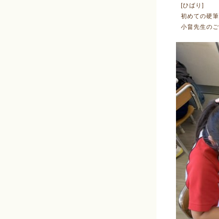
[ひばり]
初めての硬筆
小畠先生のご