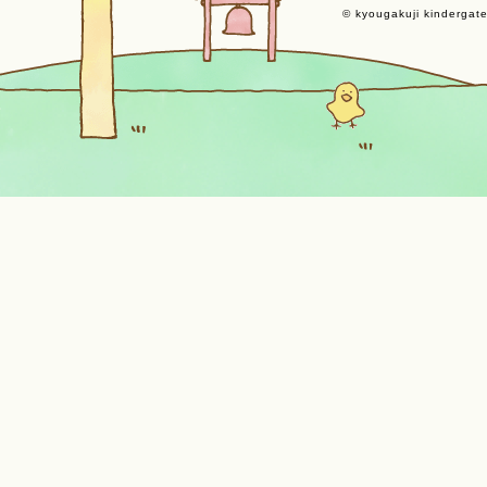
© kyougakuji kindergaten