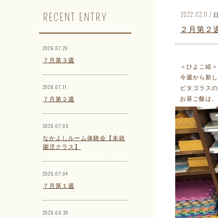
RECENT ENTRY
2022.02.11
２月第２
2026.07.20
７月第３週
＜ひよこ組＞
今週から新し
2026.07.11
ピタゴラスの
お昼ご飯は、
７月第２週
2026.07.05
なかよしルーム体験会【未就
園児クラス】
2026.07.04
７月第１週
2026.06.30