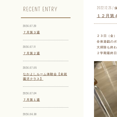
RECENT ENTRY
2022.12.2
１２月第
2026.07.20
７月第３週
２３日（金）
全体遊戯のポ
2026.07.11
大掃除も終わ
２学期最終日
７月第２週
2026.07.05
なかよしルーム体験会【未就
園児クラス】
2026.07.04
７月第１週
2026.06.30