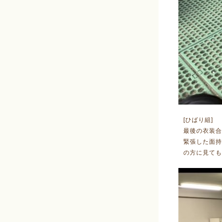
[ひばり組]
最後の衣装合
緊張した面
の方に見ても