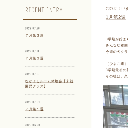
RECENT ENTRY
2023.01.2
1月第2週
2026.07.20
７月第３週
3学期が始ま
みんな幼稚園
2026.07.11
今週の各クラ
７月第２週
［ひよこ組］
3学期最初の
2026.07.05
その後は、久
なかよしルーム体験会【未就
園児クラス】
2026.07.04
７月第１週
2026.06.30