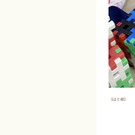
[はと組]