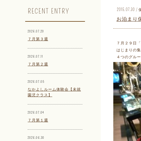
RECENT ENTRY
2015.07.3
お泊まり
2026.07.20
７月第３週
７月２９日「
はじまりの集
2026.07.11
４つのグルー
７月第２週
2026.07.05
なかよしルーム体験会【未就
園児クラス】
2026.07.04
７月第１週
2026.06.30