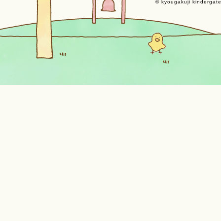
© kyougakuji kindergaten