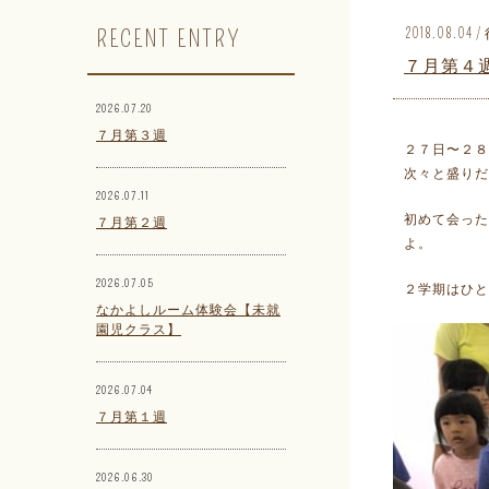
RECENT ENTRY
2018.08.04
７月第４
2026.07.20
７月第３週
２７日〜２８
次々と盛りだ
2026.07.11
初めて会っ
７月第２週
よ。
2026.07.05
２学期はひと
なかよしルーム体験会【未就
園児クラス】
2026.07.04
７月第１週
2026.06.30