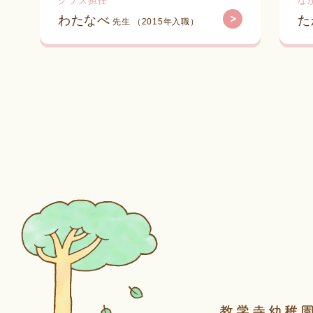
クラス担任
な
わたなべ
た
先生 （2015年入職）