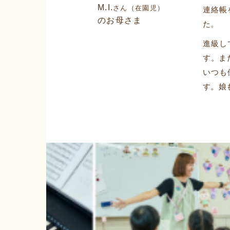
M.I.
さん（在園児）
連絡帳
のお母さま
た。
進級し
す。ま
いつも
す。娘