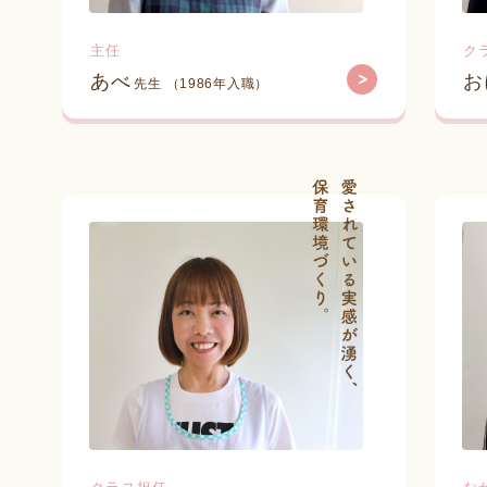
主任
ク
あべ
お
先生 （1986年入職）