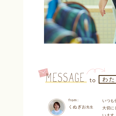
わた
いつも
くぬぎお
先生
大切に
います